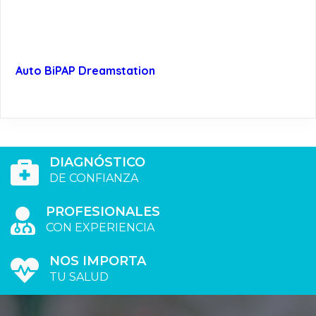
Auto BiPAP Dreamstation
DIAGNÓSTICO
DE CONFIANZA
PROFESIONALES
CON EXPERIENCIA
NOS IMPORTA
TU SALUD